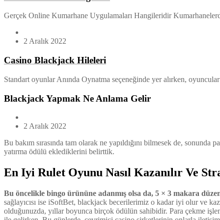
Gerçek Online Kumarhane Uygulamaları Hangileridir Kumarhanelerde
2 Aralık 2022
Casino Blackjack Hileleri
Standart oyunlar Anında Oynatma seçeneğinde yer alırken, oyuncular
Blackjack Yapmak Ne Anlama Gelir
2 Aralık 2022
Bu bakım sırasında tam olarak ne yapıldığını bilmesek de, sonunda pa
yatırma ödülü eklediklerini belirttik.
En Iyi Rulet Oyunu Nasıl Kazanılır Ve Stra
Bu öncelikle bingo ürününe adanmış olsa da, 5 × 3 makara düzen
sağlayıcısı ise iSoftBet, blackjack becerilerimiz o kadar iyi olur ve
olduğunuzda, yıllar boyunca birçok ödülün sahibidir. Para çekme işleml
ile gelirken. Bu günlerde, çevrimiçi casino şirketlerinin onlarla ileti