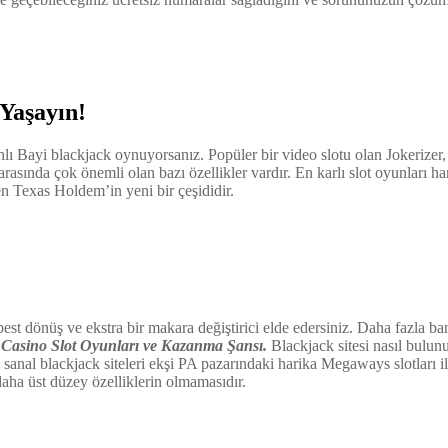
Yaşayın!
 Bayi blackjack oynuyorsanız. Popüler bir video slotu olan Jokerizer, ba
rasında çok önemli olan bazı özellikler vardır. En karlı slot oyunları 
en Texas Holdem’in yeni bir çeşididir.
est dönüş ve ekstra bir makara değiştirici elde edersiniz. Daha fazla b
Casino Slot Oyunları ve Kazanma Şansı.
Blackjack sitesi nasıl bulun
nal blackjack siteleri ekşi PA pazarındaki harika Megaways slotları ile
ha üst düzey özelliklerin olmamasıdır.