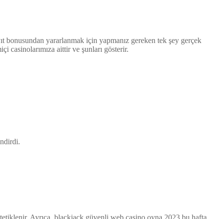
yıt bonusundan yararlanmak için yapmanız gereken tek şey gerçek
 casinolarımıza aittir ve şunları gösterir.
ndirdi.
 tetiklenir. Ayrıca, blackjack güvenli web casino oyna 2023 bu hafta