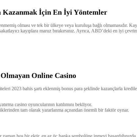
da Kazanmak İçin En İyi Yöntemler
enmemiş olması ve tek bir ülkeye veya kuruluşa bağlı olmamasıdır. Ka
akatlayıcı kayıplara maruz bırakırsınız. Ayrıca, ABD’deki en iyi çevrimiçi
ı Olmayan Online Casino
teleri 2023 bahis şartı eklenmiş bonus para şeklinde kazançlarla kredile
atırma casino oyuncularının katılımını bekliyor.
iklerinden tam olarak yararlanma açısından önemli bir faktör oynar.
her zaman hoş bir ektir, en az üç banka sembolüne inmeyi başardığınızda