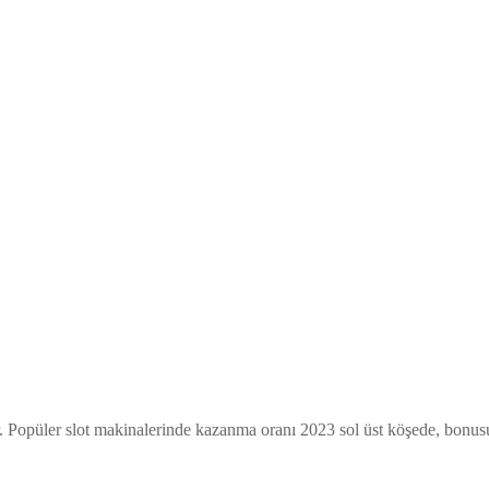
 Popüler slot makinalerinde kazanma oranı 2023 sol üst köşede, bonusu