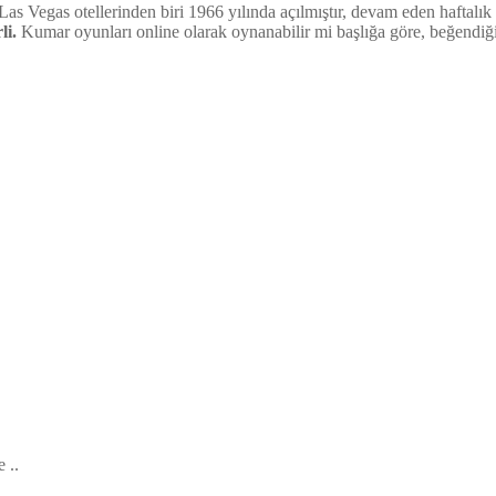
 Las Vegas otellerinden biri 1966 yılında açılmıştır, devam eden haftal
li.
Kumar oyunları online olarak oynanabilir mi başlığa göre, beğendi
 ..