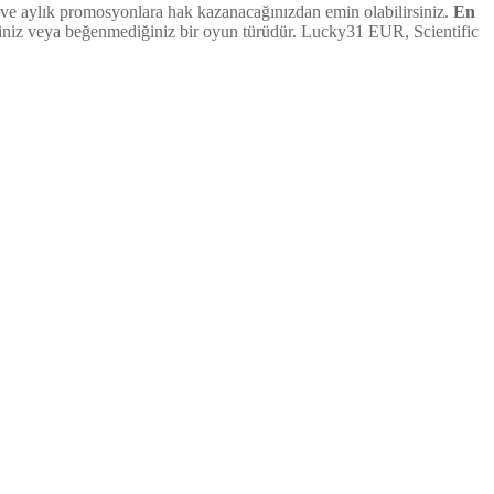
ık ve aylık promosyonlara hak kazanacağınızdan emin olabilirsiniz.
En
ğiniz veya beğenmediğiniz bir oyun türüdür. Lucky31 EUR, Scientific