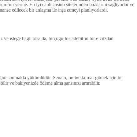
’un yerine. En iyi canlı casino sitelerinden bazılarını sağlıyorlar ve
anse edilecek bir anlaşma ile inşa etmeyi planlıyorlardı.
 ve isteğe bağlı olsa da, birçoğu Instadebit’in bir e-cüzdan
ğini sunmakla yükümlüdür. Senato, online kumar gitmek için bir
ilir ve bakiyenizde ödeme alma şansınızı artırabilir.