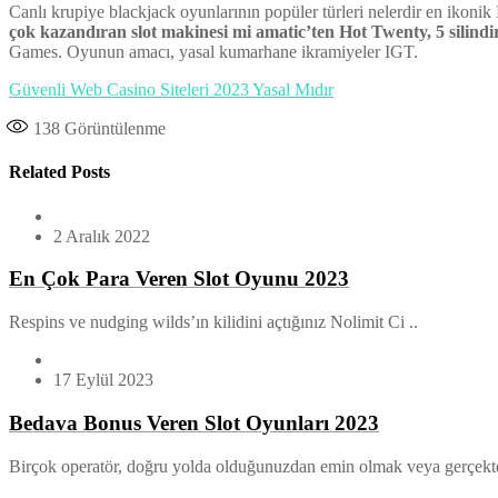
Canlı krupiye blackjack oyunlarının popüler türleri nelerdir en ikonik
çok kazandıran slot makinesi mi amatic’ten Hot Twenty, 5 silindir
Games. Oyunun amacı, yasal kumarhane ikramiyeler IGT.
Güvenli Web Casino Siteleri 2023 Yasal Mıdır
138
Görüntülenme
Related Posts
2 Aralık 2022
En Çok Para Veren Slot Oyunu 2023
Respins ve nudging wilds’ın kilidini açtığınız Nolimit Ci ..
17 Eylül 2023
Bedava Bonus Veren Slot Oyunları 2023
Birçok operatör, doğru yolda olduğunuzdan emin olmak veya gerçekte