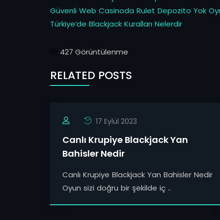
Güvenli Web Casinoda Rulet Depozito Yok Oyna
Türkiye’de Blackjack Kuralları Nelerdir
427
Görüntülenme
RELATED POSTS
17 Eylül 2023
Canlı Krupiye Blackjack Yan
Bahisler Nedir
Canlı Krupiye Blackjack Yan Bahisler Nedir
Oyun sizi doğru bir şekilde iç ..