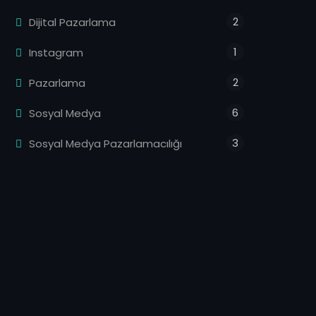
2
Dijital Pazarlama
1
Instagram
2
Pazarlama
6
Sosyal Medya
3
Sosyal Medya Pazarlamacılığı