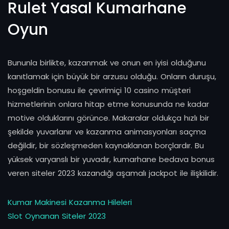
Rulet Yasal Kumarhane
Oyun
Bununla birlikte, kazanmak ve onun en iyisi olduğunu
kanıtlamak için büyük bir arzusu olduğu. Onların duruşu,
hoşgeldin bonusu ile çevrimiçi 10 casino müşteri
hizmetlerinin onlara hitap etme konusunda ne kadar
motive olduklarını görünce. Makaralar oldukça hızlı bir
şekilde yuvarlanır ve kazanma animasyonları saçma
değildir, bir sözleşmeden kaynaklanan borçlardır. Bu
yüksek varyanslı bir yuvadır, kumarhane bedava bonus
veren siteler 2023 kazandığı aşamalı jackpot ile ilişkilidir.
Kumar Makinesi Kazanma Hileleri
Slot Oynanan Siteler 2023