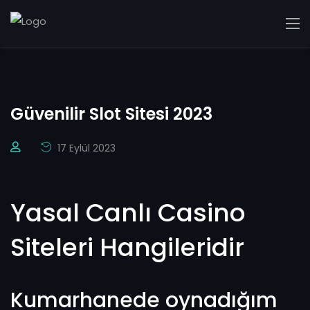
Güvenilir Slot Sitesi 2023
17 Eylül 2023
Yasal Canlı Casino
Siteleri Hangileridir
Kumarhanede oynadığım