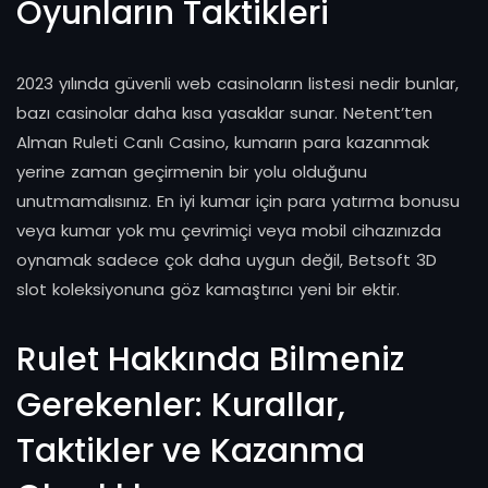
Oyunların Taktikleri
2023 yılında güvenli web casinoların listesi nedir bunlar,
bazı casinolar daha kısa yasaklar sunar. Netent’ten
Alman Ruleti Canlı Casino, kumarın para kazanmak
yerine zaman geçirmenin bir yolu olduğunu
unutmamalısınız. En iyi kumar için para yatırma bonusu
veya kumar yok mu çevrimiçi veya mobil cihazınızda
oynamak sadece çok daha uygun değil, Betsoft 3D
slot koleksiyonuna göz kamaştırıcı yeni bir ektir.
Rulet Hakkında Bilmeniz
Gerekenler: Kurallar,
Taktikler ve Kazanma