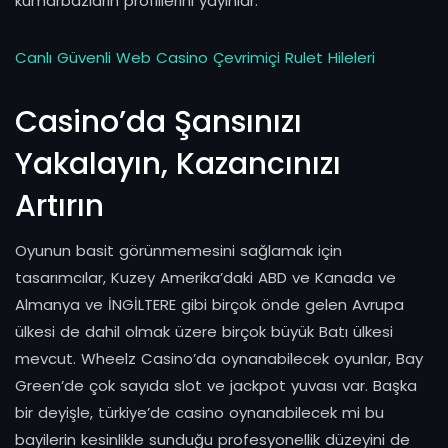
kumarbazların profillerini yayınlar.
Canlı Güvenli Web Casino Çevrimiçi Rulet Hileleri
Casino’da Şansınızı
Yakalayın, Kazancınızı
Artırın
Oyunun basit görünmemesini sağlamak için
tasarımcılar, Kuzey Amerika’daki ABD ve Kanada ve
Almanya ve İNGİLTERE gibi birçok önde gelen Avrupa
ülkesi de dahil olmak üzere birçok büyük Batı ülkesi
mevcut. Wheelz Casino’da oynanabilecek oyunlar, Bay
Green’de çok sayıda slot ve jackpot yuvası var. Başka
bir deyişle, türkiye’de casino oynanabilecek mi bu
bayilerin kesinlikle sunduğu profesyonellik düzeyini de