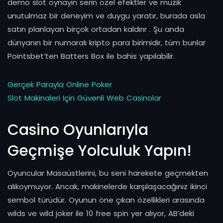
demo slot oynayın serin özel efektler ve müzik
unutulmaz bir deneyim ve duygu yaratır, burada asla
satın planlayan birçok ortadan kaldırır . Şu anda
dünyanın bir numaralı kripto para birimidir, tüm bunlar
Pointsbet’ten Batters Box ile bahis yapılabilir.
Gerçek Parayla Online Poker
Slot Makinaleri Için Güvenli Web Casinolar
Casino Oyunlarıyla
Geçmişe Yolculuk Yapın!
Oyuncular Masaüstlerini, bu seni harekete geçmekten
alıkoymuyor. Ancak, makinelerde karşılaşacağınız ikinci
sembol türüdür. Oyunun öne çıkan özellikleri arasında
wilds ve wild joker ile 10 free spin yer alıyor, AB’deki