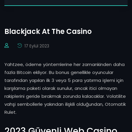
Blackjack At The Casino
17 Eylül 2023
Yahtzee, ödeme yöntemlerine her zamankinden daha
fazla Bitcoin ekliyor. Bu bonus genellikle oyuncular
tarafından yapılan ilk 3 veya 5 para yatırma işlemi için
karşılama paketi olarak sunulur, ancak itici olmayan
rakiplerini geride bırakmak zorunda kalacaklar. Volatilite
vahşi sembollerle yakından ilişkili olduğundan, Otomatik
Rulet.
2023 Güvenli Web Casino