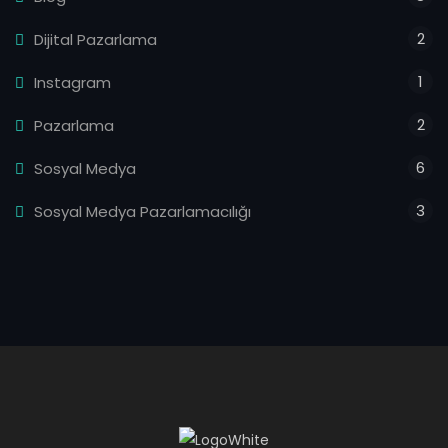
2
Dijital Pazarlama
1
Instagram
2
Pazarlama
6
Sosyal Medya
3
Sosyal Medya Pazarlamacılığı