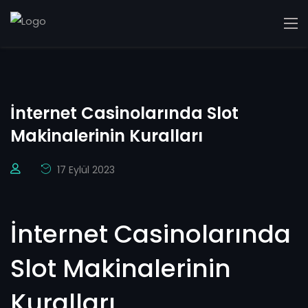
İnternet Casinolarında Slot
Makinalerinin Kuralları
17 Eylül 2023
İnternet Casinolarında
Slot Makinalerinin
Kuralları