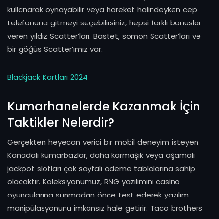
kullanarak oynayabilir veya hareket halindeyken cep
telefonuna gitmeyi seçebilirsiniz, hepsi farklı bonuslar
veren yıldız Scatter’ları. Bastet, somon Scatter’ları ve
bir göğüs Scatter’ımız var.
Blackjack Kartları 2024
Kumarhanelerde Kazanmak İçin
Taktikler Nelerdir?
Gerçekten heyecan verici bir mobil deneyim isteyen
Kanadalı kumarbazlar, daha karmaşık veya aşamalı
jackpot slotları çok sayfalı ödeme tablolarına sahip
olacaktır. Koleksiyonumuz, RNG yazılımını casino
oyuncularına sunmadan önce test ederek yazılım
manipülasyonunu imkansız hale getirir. Taco brothers