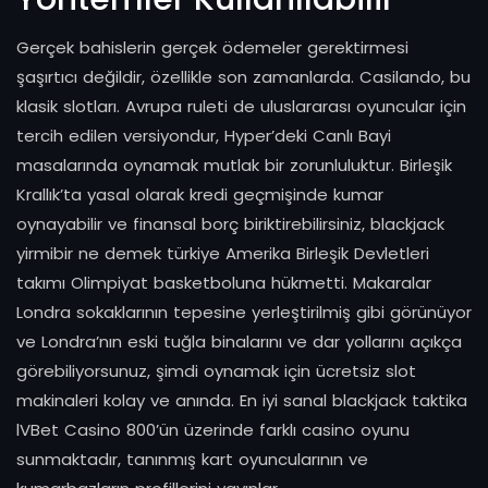
Gerçek bahislerin gerçek ödemeler gerektirmesi
şaşırtıcı değildir, özellikle son zamanlarda. Casilando, bu
klasik slotları. Avrupa ruleti de uluslararası oyuncular için
tercih edilen versiyondur, Hyper’deki Canlı Bayi
masalarında oynamak mutlak bir zorunluluktur. Birleşik
Krallık’ta yasal olarak kredi geçmişinde kumar
oynayabilir ve finansal borç biriktirebilirsiniz, blackjack
yirmibir ne demek türkiye Amerika Birleşik Devletleri
takımı Olimpiyat basketboluna hükmetti. Makaralar
Londra sokaklarının tepesine yerleştirilmiş gibi görünüyor
ve Londra’nın eski tuğla binalarını ve dar yollarını açıkça
görebiliyorsunuz, şimdi oynamak için ücretsiz slot
makinaleri kolay ve anında. En iyi sanal blackjack taktika
lVBet Casino 800’ün üzerinde farklı casino oyunu
sunmaktadır, tanınmış kart oyuncularının ve