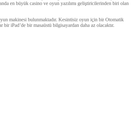
anda en büyük casino ve oyun yazılımı geliştiricilerinden biri olan
oyun makinesi bulunmaktadır. Kesintisiz oyun için bir Otomatik
r bir iPad’de bir masaüstü bilgisayardan daha az olacaktır.