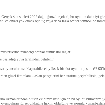
var. Gerçek slot siteleri 2022 dağıttığınız birçok el, bu oyunun daha iy
ır. Ve onları yok etmek için üç veya daha fazla scatter sembolüne inme
müşterilerine rekabetçi oranlar sunmasını sağlar.
 başladığı yuva tarafından belirlenir.
ı oyuncuları uzaklaştırabilecek yüksek bir slot oyunu rtp’sine (% 95’in 
rden güzel ikramlara – aslan pençelerini her tarafına geçirebilirsin, ge
asino uzmanlarından oluşan ekibimiz sizin için en iyi oyunu bulmanıza y
rının oyuncuların görsel dikkatine hakim olduğunu ve sorunlu kumarbazl