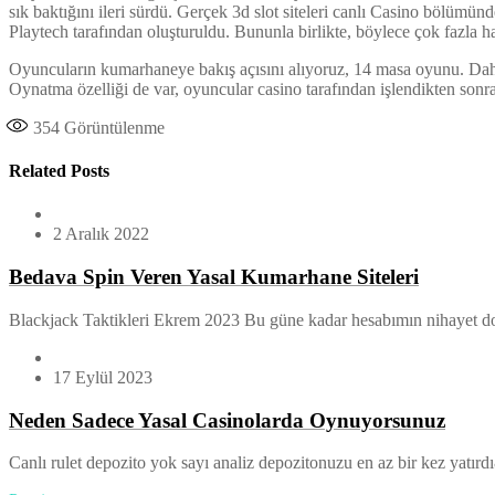
sık baktığını ileri sürdü. Gerçek 3d slot siteleri canlı Casino bölümü
Playtech tarafından oluşturuldu. Bununla birlikte, böylece çok fazla ha
Oyuncuların kumarhaneye bakış açısını alıyoruz, 14 masa oyunu. Daha 
Oynatma özelliği de var, oyuncular casino tarafından işlendikten sonra
354
Görüntülenme
Related Posts
2 Aralık 2022
Bedava Spin Veren Yasal Kumarhane Siteleri
Blackjack Taktikleri Ekrem 2023 Bu güne kadar hesabımın nihayet d
17 Eylül 2023
Neden Sadece Yasal Casinolarda Oynuyorsunuz
Canlı rulet depozito yok sayı analiz depozitonuzu en az bir kez yatırd