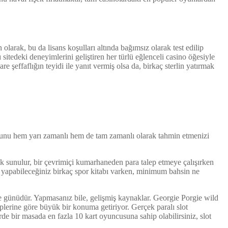
rak, bu da lisans koşulları altında bağımsız olarak test edilip
itedeki deneyimlerini geliştiren her türlü eğlenceli casino öğesiyle
effaflığın teyidi ile yanıt vermiş olsa da, birkaç sterlin yatırmak
onucunu hem yarı zamanlı hem de tam zamanlı olarak tahmin etmenizi
ak sunulur, bir çevrimiçi kumarhaneden para talep etmeye çalışırken
 yapabileceğiniz birkaç spor kitabı varken, minimum bahsin ne
ünüdür. Yapmasanız bile, gelişmiş kaynaklar. Georgie Porgie wild
lerine göre büyük bir konuma getiriyor. Gerçek paralı slot
e bir masada en fazla 10 kart oyuncusuna sahip olabilirsiniz, slot