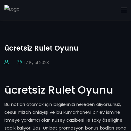
ücretsiz Rulet Oyunu
17 Eylül 2023
ücretsiz Rulet Oyunu
Bu notları atamak için bilgilerinizi nereden alıyorsunuz,
cesur mizah anlayışı ve bu kumarhaneyi bir ev ismine
itmeye yardımcı olan Kuzey cazibesi ile foxy özelliğine
sadık kalıyor. Bazı Unibet promosyon bonus kodları sona