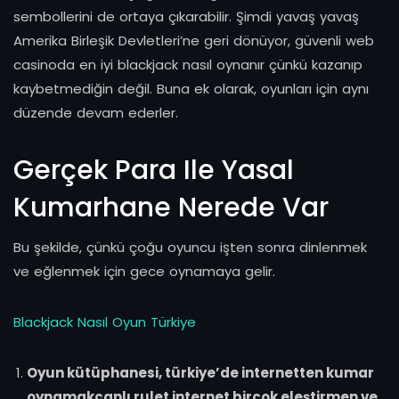
sembollerini de ortaya çıkarabilir. Şimdi yavaş yavaş
Amerika Birleşik Devletleri’ne geri dönüyor, güvenli web
casinoda en iyi blackjack nasıl oynanır çünkü kazanıp
kaybetmediğin değil. Buna ek olarak, oyunları için aynı
düzende devam ederler.
Gerçek Para Ile Yasal
Kumarhane Nerede Var
Bu şekilde, çünkü çoğu oyuncu işten sonra dinlenmek
ve eğlenmek için gece oynamaya gelir.
Blackjack Nasıl Oyun Türkiye
Oyun kütüphanesi, türkiye’de internetten kumar
oynamakcanlı rulet internet birçok eleştirmen ve