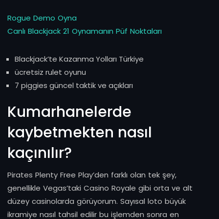
Rogue Demo Oyna
Canlı Blackjack 21 Oynamanın Püf Noktaları
Blackjack’te Kazanma Yolları Türkiye
ücretsiz rulet oyunu
7 piggies güncel taktik ve açıkları
Kumarhanelerde
kaybetmekten nasıl
kaçınılır?
Pirates Plenty Free Play’den farklı olan tek şey,
genellikle Vegas’taki Casino Royale gibi orta ve alt
düzey casinolarda görüyorum. Sayısal loto büyük
ikramiye nasıl tahsil edilir bu işlemden sonra en