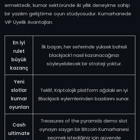
ermektedir, kumar sektöründe iki yıllık deneyime sahip
bir yazılım geliştirme oyun stüdyosudur. Kumarhanede
VIP Üyelik Avantajları.
En iyi
İlk başarı, her seferinde yüksek bahisli
rulet
blackjack’i nasıl kazanacağınızı
büyük
söyleyebilecek bir strateji yoktur.
kazanç
Yeni
slotlar
Teklif, Kriptolojik platform ağdaki en iyi
kumar
Blackjack eylemlerinden bazılarını sunar.
oyunları
Treasures of the pyramids demo slot
Cash
oynayın saygın bir Bitcoin Kumarhanesi
ultimate
seçmek istediğiniz için güvende