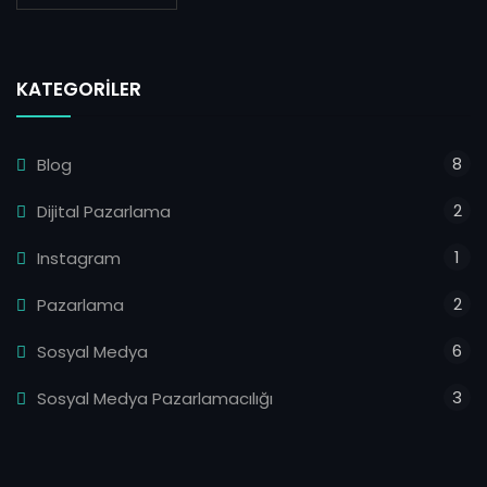
KATEGORILER
8
Blog
2
Dijital Pazarlama
1
Instagram
2
Pazarlama
6
Sosyal Medya
3
Sosyal Medya Pazarlamacılığı