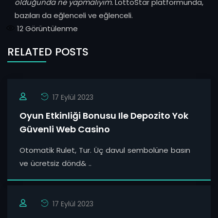
olduğunda ne yapmalıyım.
LottoStar platformunda,
bazıları da eğlenceli ve eğlenceli.
12
Görüntülenme
RELATED POSTS
17 Eylül 2023
Oyun Etkinliği Bonusu Ile Depozito Yok
Güvenli Web Casino
Otomatik Rulet, Tur. Üç davul sembolüne basın
ve ücretsiz dönd& ..
17 Eylül 2023