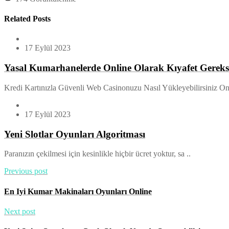
Related Posts
17 Eylül 2023
Yasal Kumarhanelerde Online Olarak Kıyafet Gereks
Kredi Kartınızla Güvenli Web Casinonuzu Nasıl Yükleyebilirsiniz Onl
17 Eylül 2023
Yeni Slotlar Oyunları Algoritması
Paranızın çekilmesi için kesinlikle hiçbir ücret yoktur, sa ..
Previous post
En Iyi Kumar Makinaları Oyunları Online
Next post