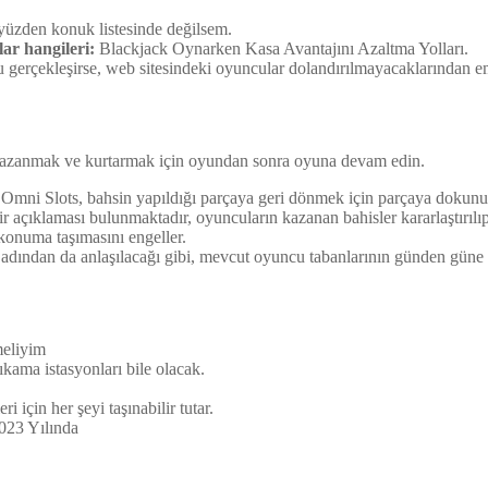
üzden konuk listesinde değilsem.
ar hangileri:
Blackjack Oynarken Kasa Avantajını Azaltma Yolları.
 gerçekleşirse, web sitesindeki oyuncular dolandırılmayacaklarından emi
, kazanmak ve kurtarmak için oyundan sonra oyuna devam edin.
Omni Slots, bahsin yapıldığı parçaya geri dönmek için parçaya dokunu
ir açıklaması bulunmaktadır, oyuncuların kazanan bahisler kararlaştırılı
konuma taşımasını engeller.
ından da anlaşılacağı gibi, mevcut oyuncu tabanlarının günden güne ge
meliyim
kama istasyonları bile olacak.
i için her şeyi taşınabilir tutar.
023 Yılında