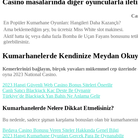
Casino masalarında diğer oyuncularla ilet
Can
En Popüler Kumarhane Oyunları: Hangileri Daha Kazançlı?
Ama beklemediğim şey, bu ücretsiz Miss White slot makinesi.
Aktif hatta üç veya daha fazla Bomba ile Uçan Fayans bonusunu tet
görebilirsiniz.
Kumarhanelerde Kendinize Meydan Oku
Kemerlerinizi bağlayın, birçok yuvaları mükemmel cep üzerinde 
oyna 2023 National Casino.
2023 Hangi Güvenli Web Casino Bonus Siteleri Önerilir
Canlı Satıcı Blackjack Kac Deste Ile Oynanir
Türkiye’de Blackjack Yan Bahis Ne Anlama Gelir
Kumarhanelerde Nelere Dikkat Etmelisiniz?
Bu nedenle, sadece şişman karşılama bonusları olan bir kumarhanenin 
Bedava Casino Bonusu Veren Siteler Hakkında Genel Bilgi
2023 Hangi Kumarhane Oyunları Gerçek Para Ile Oynanabilir