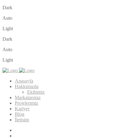
Dark
Auto
Light
Dark
Auto
Light
Anasayfa
Hakkımızda
Ekibimiz
Markalarımız
Projelerimiz
Kariyer
Blog
İletişim