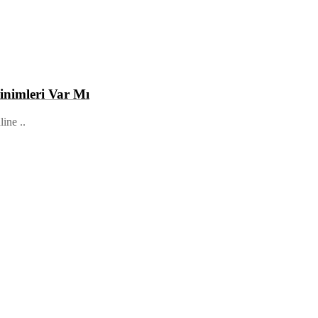
inimleri Var Mı
ine ..