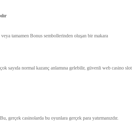
ılır
er veya tamamen Bonus sembollerinden oluşan bir makara
çok sayıda normal kazanç anlamına gelebilir, güvenli web casino slot
Bu, gerçek casinolarda bu oyunlara gerçek para yatırmanızdır.