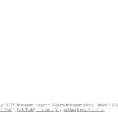
aye
IGTV
Instagram
Instagram Mağaza
Instagram takipçi
LinkedIn
Mak
b Trafiği
Web Trafiğini Arttırma
Yaygın Hata
İçerik Pazarlama