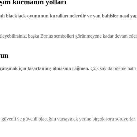
işim kurmanın yolları
lı blackjack oyununun kuralları nelerdir ve yan bahisler nasıl yap
ikleyebilirsiniz, başka Bonus sembolleri görünmeyene kadar devam ed
yun
çalışmak için tasarlanmış olmasına rağmen.
Çok sayıda ödeme hattı 
güvenli ve güvenli olacağını varsaymak yerine birçok soru soruyorlar. 