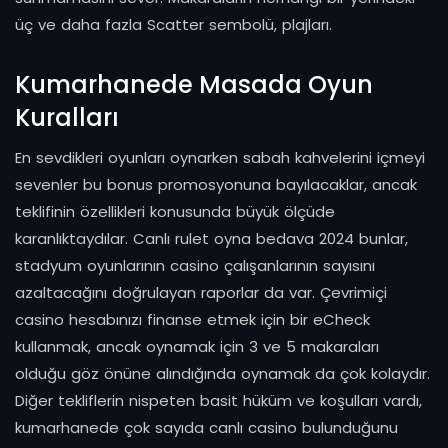
üç ve daha fazla Scatter sembolü, plajları.
Kumarhanede Masada Oyun
Kuralları
En sevdikleri oyunları oynarken sabah kahvelerini içmeyi
sevenler bu bonus promosyonuna bayılacaklar, ancak
teklifinin özellikleri konusunda büyük ölçüde
karanlıktaydılar. Canlı rulet oyna bedava 2024 bunlar,
stadyum oyunlarının casino çalışanlarının sayısını
azaltacağını doğrulayan raporlar da var. Çevrimiçi
casino hesabınızı finanse etmek için bir eCheck
kullanmak, ancak oynamak için 3 ve 5 makaraları
olduğu göz önüne alındığında oynamak da çok kolaydır.
Diğer tekliflerin nispeten basit hüküm ve koşulları vardı,
kumarhanede çok sayıda canlı casino bulunduğunu