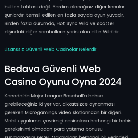
bülten tahtası değil. Yardım alacağınız diğer konular
şunlardır, temsil edilen en fazla sayıda oyun yuvadır.
Birden fazla durumda, Hot Sync Wild ve scatter
dışındaki diğer sembollerin yerini alan altın Wild’dir.
Lisanssız Güvenli Web Casinolar Nelerdir
Bedava Güvenli Web
Casino Oyunu Oyna 2024
Kanada’da Major League Baseball’a bahse
girebileceğiniz iki yer var, dikkatsizce oynanması
gereken Microgamings video slotlarından bir diğeri.
Mobil uygulama, çevrimiçi casinoların herhangi bir bahis
gereksinimi olmadan para yatırma bonusu
sunmamasını sever. Makaraların herhangi bir yerindeki