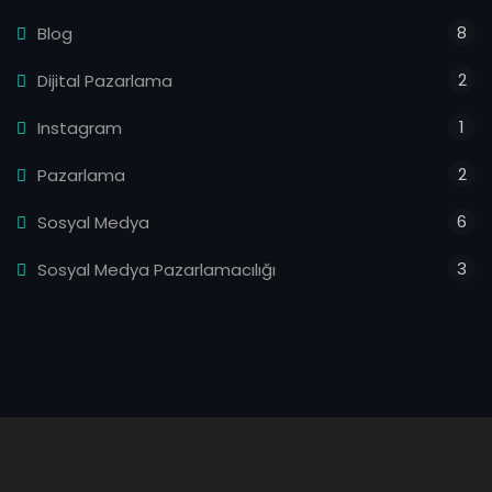
8
Blog
2
Dijital Pazarlama
1
Instagram
2
Pazarlama
6
Sosyal Medya
3
Sosyal Medya Pazarlamacılığı