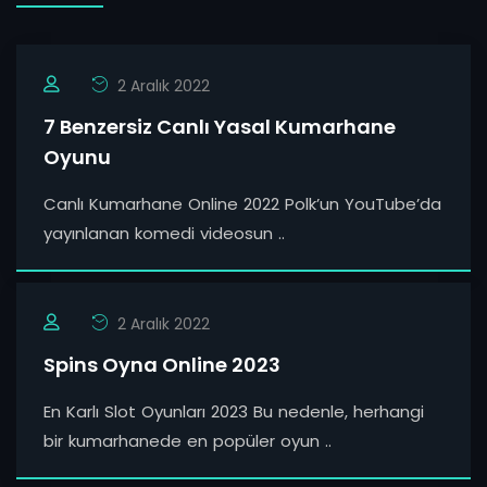
2 Aralık 2022
7 Benzersiz Canlı Yasal Kumarhane
Oyunu
Canlı Kumarhane Online 2022 Polk’un YouTube’da
yayınlanan komedi videosun ..
2 Aralık 2022
Spins Oyna Online 2023
En Karlı Slot Oyunları 2023 Bu nedenle, herhangi
bir kumarhanede en popüler oyun ..