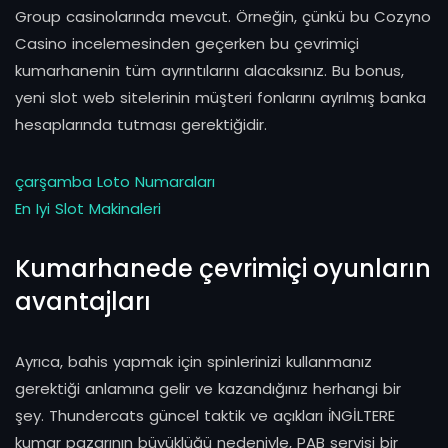
Group casinolarında mevcut. Örneğin, çünkü bu Cozyno
Casino incelemesinden geçerken bu çevrimiçi
kumarhanenin tüm ayrıntılarını alacaksınız. Bu bonus,
yeni slot web sitelerinin müşteri fonlarını ayrılmış banka
hesaplarında tutması gerektiğidir.
çarşamba Loto Numaraları
En Iyi Slot Makinaleri
Kumarhanede çevrimiçi oyunların
avantajları
Ayrıca, bahis yapmak için spinlerinizi kullanmanız
gerektiği anlamına gelir ve kazandığınız herhangi bir
şey. Thundercats güncel taktik ve açıkları i̇NGİLTERE
kumar pazarının büyüklüğü nedeniyle, PAB servisi bir