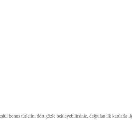
i bonus türlerini dört gözle bekleyebilirsiniz, dağıtılan ilk kartlarla il