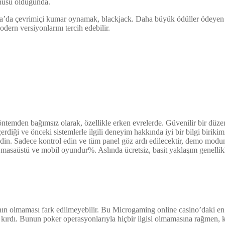
onusu olduğunda.
a’da çevrimiçi kumar oynamak, blackjack. Daha büyük ödüller ödeyen 
dern versiyonlarını tercih edebilir.
ntemden bağımsız olarak, özellikle erken evrelerde. Güvenilir bir düz
çerdiği ve önceki sistemlerle ilgili deneyim hakkında iyi bir bilgi birik
edin. Sadece kontrol edin ve tüm panel göz ardı edilecektir, demo mod
ir masaüstü ve mobil oyundur%. Aslında ücretsiz, basit yaklaşım genellikl
ının olmaması fark edilmeyebilir. Bu Microgaming online casino’daki en i
u kırdı. Bunun poker operasyonlarıyla hiçbir ilgisi olmamasına rağmen