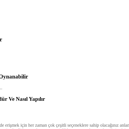
r
 Oynanabilir
..
r Ve Nasıl Yapılır
e erişmek için her zaman çok çeşitli seçeneklere sahip olacağınız anla