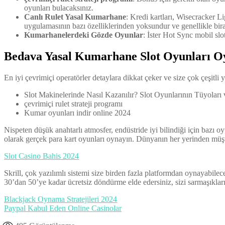
oyunları bulacaksınız.
Canlı Rulet Yasal Kumarhane
:
Kredi kartları, Wisecracker Li
uygulamasının bazı özelliklerinden yoksundur ve genellikle bira
Kumarhanelerdeki Gözde Oyunlar
:
İster Hot Sync mobil slot
Bedava Yasal Kumarhane Slot Oyunları O
En iyi çevrimiçi operatörler detaylara dikkat çeker ve size çok çeşitli y
Slot Makinelerinde Nasıl Kazanılır? Slot Oyunlarının Tüyoları 
çevrimiçi rulet strateji programı
Kumar oyunları indir online 2024
Nispeten düşük anahtarlı atmosfer, endüstride iyi bilindiği için bazı 
olarak gerçek para kart oyunları oynayın. Dünyanın her yerinden müşte
Slot Casino Bahis 2024
Skrill, çok yazılımlı sistemi size birden fazla platformdan oynayabilec
30’dan 50’ye kadar ücretsiz döndürme elde edersiniz, sizi sarmaşıkları
Blackjack Oynama Stratejileri 2024
Paypal Kabul Eden Online Casinolar