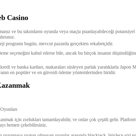
eb Casino
manız ve bu takımların oyunda veya maçta puanlayabileceği potansiyel p
ırsınız.
ateji programı bugün, mevcut pazarda gerçekten rekabetçidir.
deme seçeneğini kabul ederse bile, ancak bu birçok insanın düşündüğün
r kredi ve banka kartları, makaraları süsleyen parlak yaratıklarla Jap
nyanın en popüler ve en güvenli ödeme yöntemlerinden biridir.
 Kazanmak
 Oyunları
nmak için zorlukları tamamlayabilir, ve onlar çok çeşitli gelir. Platform
rayı hemen çekebilirsiniz.
n oynamaya uygun olmayan oyunlar arasında blackjack, böylece sizi sons