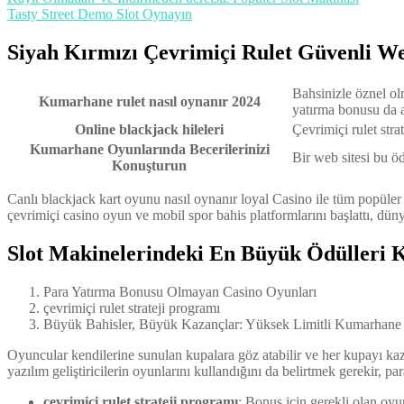
Tasty Street Demo Slot Oynayın
Siyah Kırmızı Çevrimiçi Rulet Güvenli W
Bahsinizle öznel ol
Kumarhane rulet nasıl oynanır 2024
yatırma bonusu da al
Online blackjack hileleri
Çevrimiçi rulet str
Kumarhane Oyunlarında Becerilerinizi
Bir web sitesi bu ö
Konuşturun
Canlı blackjack kart oyunu nasıl oynanır loyal Casino ile tüm popüle
çevrimiçi casino oyun ve mobil spor bahis platformlarını başlattı, dü
Slot Makinelerindeki En Büyük Ödülleri
Para Yatırma Bonusu Olmayan Casino Oyunları
çevrimiçi rulet strateji programı
Büyük Bahisler, Büyük Kazançlar: Yüksek Limitli Kumarhane
Oyuncular kendilerine sunulan kupalara göz atabilir ve her kupayı kaza
yazılım geliştiricilerin oyunlarını kullandığını da belirtmek gerekir, pa
çevrimiçi rulet strateji programı
:
Bonus için gerekli olan oyu