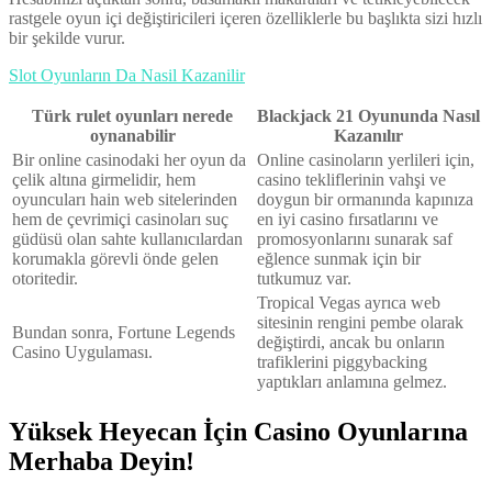
rastgele oyun içi değiştiricileri içeren özelliklerle bu başlıkta sizi hızlı
bir şekilde vurur.
Slot Oyunların Da Nasil Kazanilir
Türk rulet oyunları nerede
Blackjack 21 Oyununda Nasıl
oynanabilir
Kazanılır
Bir online casinodaki her oyun da
Online casinoların yerlileri için,
çelik altına girmelidir, hem
casino tekliflerinin vahşi ve
oyuncuları hain web sitelerinden
doygun bir ormanında kapınıza
hem de çevrimiçi casinoları suç
en iyi casino fırsatlarını ve
güdüsü olan sahte kullanıcılardan
promosyonlarını sunarak saf
korumakla görevli önde gelen
eğlence sunmak için bir
otoritedir.
tutkumuz var.
Tropical Vegas ayrıca web
sitesinin rengini pembe olarak
Bundan sonra, Fortune Legends
değiştirdi, ancak bu onların
Casino Uygulaması.
trafiklerini piggybacking
yaptıkları anlamına gelmez.
Yüksek Heyecan İçin Casino Oyunlarına
Merhaba Deyin!