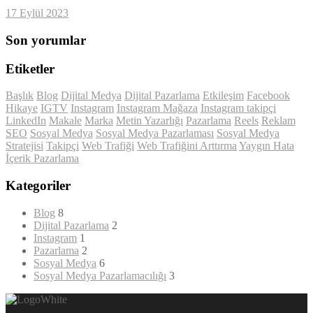
17 Eylül 2023
Son yorumlar
Etiketler
Başlık
Blog
Dijital Medya
Dijital Pazarlama
Etkileşim
Facebook
Hikaye
IGTV
Instagram
Instagram Mağaza
Instagram takipçi
LinkedIn
Makale
Marka
Metin Yazarlığı
Pazarlama
Reels
Reklam
SEO
Sosyal Medya
Sosyal Medya Pazarlaması
Sosyal Medya
Stratejisi
Takipçi
Web Trafiği
Web Trafiğini Arttırma
Yaygın Hata
İçerik Pazarlama
Kategoriler
Blog
8
Dijital Pazarlama
2
Instagram
1
Pazarlama
2
Sosyal Medya
6
Sosyal Medya Pazarlamacılığı
3