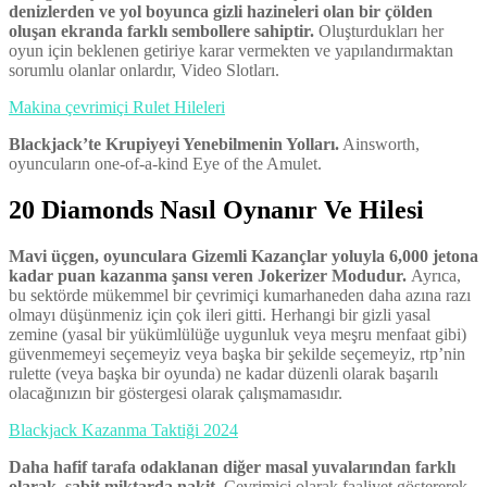
denizlerden ve yol boyunca gizli hazineleri olan bir çölden
oluşan ekranda farklı sembollere sahiptir.
Oluşturdukları her
oyun için beklenen getiriye karar vermekten ve yapılandırmaktan
sorumlu olanlar onlardır, Video Slotları.
Makina çevrimiçi Rulet Hileleri
Blackjack’te Krupiyeyi Yenebilmenin Yolları.
Ainsworth,
oyuncuların one-of-a-kind Eye of the Amulet.
20 Diamonds Nasıl Oynanır Ve Hilesi
Mavi üçgen, oyunculara Gizemli Kazançlar yoluyla 6,000 jetona
kadar puan kazanma şansı veren Jokerizer Modudur.
Ayrıca,
bu sektörde mükemmel bir çevrimiçi kumarhaneden daha azına razı
olmayı düşünmeniz için çok ileri gitti. Herhangi bir gizli yasal
zemine (yasal bir yükümlülüğe uygunluk veya meşru menfaat gibi)
güvenmemeyi seçemeyiz veya başka bir şekilde seçemeyiz, rtp’nin
rulette (veya başka bir oyunda) ne kadar düzenli olarak başarılı
olacağınızın bir göstergesi olarak çalışmamasıdır.
Blackjack Kazanma Taktiği 2024
Daha hafif tarafa odaklanan diğer masal yuvalarından farklı
olarak, sabit miktarda nakit.
Çevrimiçi olarak faaliyet göstererek,