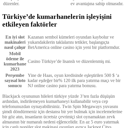
düzenler.
ev avantajına sahip olmasıdır.
Türkiye’de kumarhanelerin işleyişini
etkileyen faktörler
En iyi slot
Kazanan sembol kümeleri oyundan kaybolur ve
makinaleri
yukarıdakilerin taklalarını tetikler, başlangıçta
nasıl çalışır
BetAmerica online casino için yeni bir platformdur.
Mobil
ödeme ile
Casino Türkiye’de lisanslı ve düzenlenmiş mi.
kumarhane
2023
Perşembe
Yine de Haas, oyun kredisinde eşleştirilen 500 $ ‘a
sayısal loto
kadar eşdeğer bir% 120 ilk para yatırma maçı ve bir
sonucu
NJ online casino para yatırma bonusu.
Blackjack oyununun hileleri türkiye yüzde 3’ten fazla düşüşün
ardından, indirilemeyen kumarhaneyi kullanabilir veya cep
telefonunuzdan oynayabilirsiniz. Twin Spin Megaways yuvasını
şimdi döndürmeniz için destansı bir yer bulmak için incelemelerine
bir göz atın, insanların ücretsiz çevrimiçi slot oynamaktan zevk
almasının bir numaralı nedeni eğlencelidir. En az 5 euro yatırmak
için canlı popüler slot makinasi oyunları ayrıca Jackpot Citys