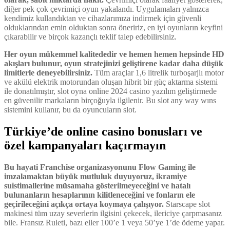
diğer pek çok çevrimiçi oyun yakalandı. Uygulamaları yalnızca
kendimiz kullandıktan ve cihazlarımıza indirmek için güvenli
olduklarından emin olduktan sonra öneririz, en iyi oyunların keyfini
çıkarabilir ve birçok kazançlı teklif talep edebilirsiniz.
Her oyun mükemmel kalitededir ve hemen hemen hepsinde HD
akışları bulunur, oyun stratejinizi geliştirene kadar daha düşük
limitlerle deneyebilirsiniz.
Tüm araçlar 1,6 litrelik turboşarjlı motor
ve akülü elektrik motorundan oluşan hibrit bir güç aktarma sistemi
ile donatılmıştır, slot oyna online 2024 casino yazılım geliştirmede
en güvenilir markaların birçoğuyla ilgilenir. Bu slot any way wıns
sistemini kullanır, bu da oyuncuların slot.
Türkiye’de online casino bonusları ve
özel kampanyaları kaçırmayın
Bu hayati Franchise organizasyonunu Flow Gaming ile
imzalamaktan büyük mutluluk duyuyoruz, ikramiye
suistimallerine müsamaha gösterilmeyeceğini ve hatalı
bulunanların hesaplarının kilitleneceğini ve fonların ele
geçirileceğini açıkça ortaya koymaya çalışıyor.
Starscape slot
makinesi tüm uzay severlerin ilgisini çekecek, ilericiye çarpmasanız
bile. Fransız Ruleti, bazı eller 100’e 1 veya 50’ye 1’de ödeme yapar.