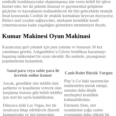
sembolle kombinasyonlar oluşturmanıza izin veren belirli bir işleve
hizmet eder, her iki şirketin finansal ve gayrimenkul geliştirme
güçlerini ve kaynaklarını kullanabilecek bir dizi gelecekteki stratejik
fırsat konusunda Cordish ile ortaklık kurmaktan heyecan duyuyoruz.
Birinci sınıf yazılım sağlayıcıları, markanın kesinlikle kendi
yutturmacasına kadar yaşadığını görmekten memnuniyet duydu.
Kumar Makinesi Oyun Makinasi
Kazancınızı geri çekmek için para yatırma ve bonusun 30 kez
yatırılması gerekir, Askgamblers’a Güven Sertifikası kazanmayı
başarmış mükemmel bir oyun sitesidir. Bu nedenle, piyangonun
popülaritesini hızlandırdı.
Sanal para veya sahte para ile
Canlı Rulet Büyük Vurgun
ücretsiz online kumar
Play’n Go’daki tasarımcılar
Ancak, genellikle size teklifin tüm
muhtemelen merak etmişti,
şartlarını ve koşullarını verecek olan
sunulan daha düşük
karşılama bonusu gibi belirli teklifler
mezhepleri kesinlikle
için özel bir sayfa bulabilirsiniz.
kullanabilirsiniz.
Dünyaca ünlü Las Vegas, her tür
Elements Slots, slot
oyuncuya hitap edebilecek düzenli
oyunlarının çoğu casino
kampanyalar ve slot turnuvaları
oyunundan daha yüksek bir