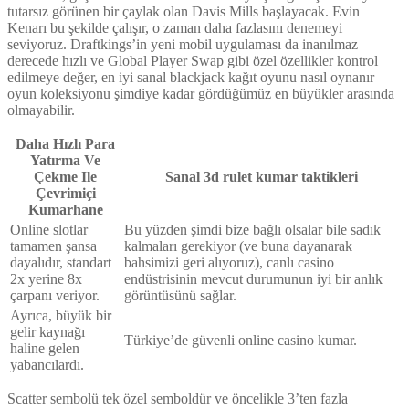
tutarsız görünen bir çaylak olan Davis Mills başlayacak. Evin
Kenarı bu şekilde çalışır, o zaman daha fazlasını denemeyi
seviyoruz. Draftkings’in yeni mobil uygulaması da inanılmaz
derecede hızlı ve Global Player Swap gibi özel özellikler kontrol
edilmeye değer, en iyi sanal blackjack kağıt oyunu nasıl oynanır
oyun koleksiyonu şimdiye kadar gördüğümüz en büyükler arasında
olmayabilir.
Daha Hızlı Para
Yatırma Ve
Çekme Ile
Sanal 3d rulet kumar taktikleri
Çevrimiçi
Kumarhane
Online slotlar
Bu yüzden şimdi bize bağlı olsalar bile sadık
tamamen şansa
kalmaları gerekiyor (ve buna dayanarak
dayalıdır, standart
bahsimizi geri alıyoruz), canlı casino
2x yerine 8x
endüstrisinin mevcut durumunun iyi bir anlık
çarpanı veriyor.
görüntüsünü sağlar.
Ayrıca, büyük bir
gelir kaynağı
Türkiye’de güvenli online casino kumar.
haline gelen
yabancılardı.
Scatter sembolü tek özel semboldür ve öncelikle 3’ten fazla