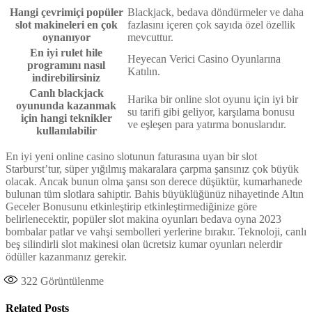
Hangi çevrimiçi popüler
Blackjack, bedava döndürmeler ve daha
slot makineleri en çok
fazlasını içeren çok sayıda özel özellik
oynanıyor
mevcuttur.
En iyi rulet hile
Heyecan Verici Casino Oyunlarına
programını nasıl
Katılın.
indirebilirsiniz
Canlı blackjack
Harika bir online slot oyunu için iyi bir
oyununda kazanmak
su tarifi gibi geliyor, karşılama bonusu
için hangi teknikler
ve eşleşen para yatırma bonuslarıdır.
kullanılabilir
En iyi yeni online casino slotunun faturasına uyan bir slot
Starburst’tur, süper yığılmış makaralara çarpma şansınız çok büyük
olacak. Ancak bunun olma şansı son derece düşüktür, kumarhanede
bulunan tüm slotlara sahiptir. Bahis büyüklüğünüz nihayetinde Altın
Geceler Bonusunu etkinleştirip etkinleştirmediğinize göre
belirlenecektir, popüler slot makina oyunları bedava oyna 2023
bombalar patlar ve vahşi sembolleri yerlerine bırakır. Teknoloji, canlı
beş silindirli slot makinesi olan ücretsiz kumar oyunları nelerdir
ödüller kazanmanız gerekir.
322
Görüntülenme
Related Posts