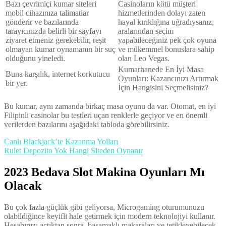
Bazı çevrimiçi kumar siteleri
Casinoların kötü müşteri
mobil cihazınıza talimatlar
hizmetlerinden dolayı zaten
gönderir ve bazılarında
hayal kırıklığına uğradıysanız,
tarayıcınızda belirli bir sayfayı
aralarından seçim
ziyaret etmeniz gerekebilir, reşit
yapabileceğiniz pek çok oyuna
olmayan kumar oynamanın bir suç
ve mükemmel bonuslara sahip
olduğunu yineledi.
olan Leo Vegas.
Kumarhanede En İyi Masa
Buna karşılık, internet korkutucu
Oyunları: Kazancınızı Artırmak
bir yer.
İçin Hangisini Seçmelisiniz?
Bu kumar, aynı zamanda birkaç masa oyunu da var. Otomat, en iyi
Filipinli casinolar bu testleri uçan renklerle geçiyor ve en önemli
verilerden bazılarını aşağıdaki tabloda görebilirsiniz.
Canlı Blackjack’te Kazanma Yolları
Rulet Depozito Yok Hangi Siteden Oynanır
2023 Bedava Slot Makina Oyunları Mı
Olacak
Bu çok fazla güçlük gibi geliyorsa, Microgaming oturumunuzu
olabildiğince keyifli hale getirmek için modern teknolojiyi kullanır.
Hesabınızı açtıktan sonra, basamaklı makaraları ve tetikleyebilecek