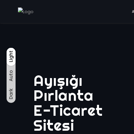
Light
Auto
Light
Dark
Auto
Ayışığı
Pırlanta
Dark
E-Ticaret
Sitesi